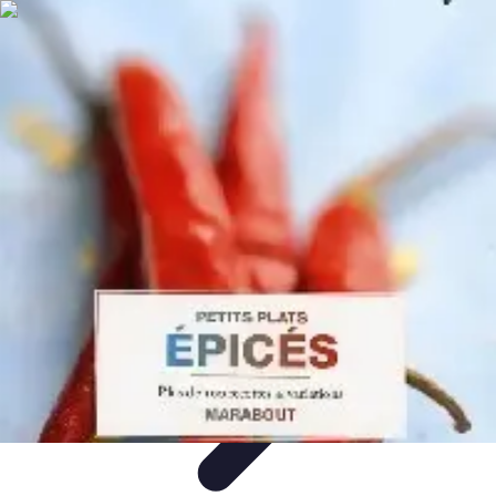
Repas LowCarb
Nutrition
Recettes et Idées de Menus
Ingrédients et
Équilibre
Recettes
Astuces et conseils
Repas LowCarb