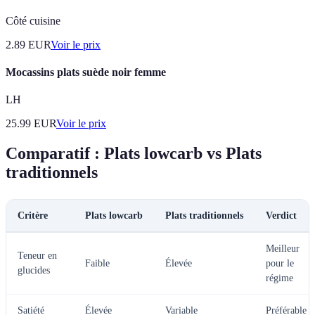
Côté cuisine
2.89
EUR
Voir le prix
Mocassins plats suède noir femme
LH
25.99
EUR
Voir le prix
Comparatif : Plats lowcarb vs Plats
traditionnels
Critère
Plats lowcarb
Plats traditionnels
Verdict
Meilleur
Teneur en
Faible
Élevée
pour le
glucides
régime
Satiété
Élevée
Variable
Préférable