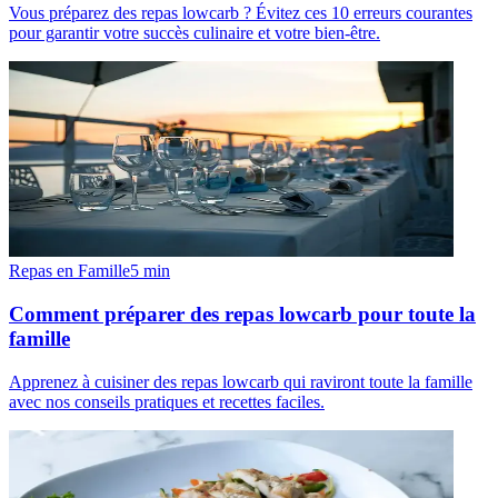
Vous préparez des repas lowcarb ? Évitez ces 10 erreurs courantes
pour garantir votre succès culinaire et votre bien-être.
Repas en Famille
5
min
Comment préparer des repas lowcarb pour toute la
famille
Apprenez à cuisiner des repas lowcarb qui raviront toute la famille
avec nos conseils pratiques et recettes faciles.