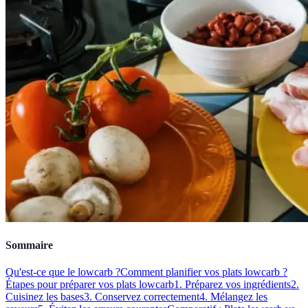
Sommaire
Qu'est-ce que le lowcarb ?
Comment planifier vos plats lowcarb ?
Étapes pour préparer vos plats lowcarb
1. Préparez vos ingrédients
2.
Cuisinez les bases
3. Conservez correctement
4. Mélangez les