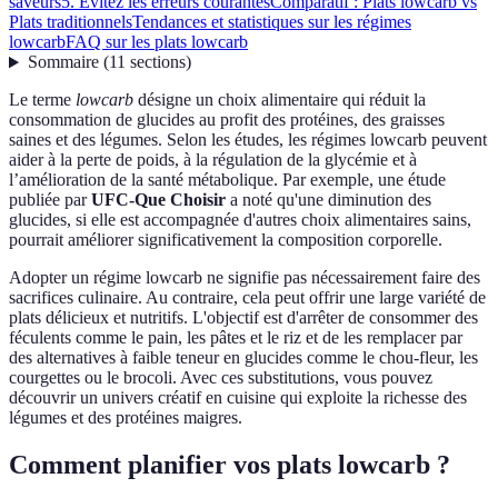
saveurs
5. Évitez les erreurs courantes
Comparatif : Plats lowcarb vs
Plats traditionnels
Tendances et statistiques sur les régimes
lowcarb
FAQ sur les plats lowcarb
Sommaire
(
11
sections
)
Le terme
lowcarb
désigne un choix alimentaire qui réduit la
consommation de glucides au profit des protéines, des graisses
saines et des légumes. Selon les études, les régimes lowcarb peuvent
aider à la perte de poids, à la régulation de la glycémie et à
l’amélioration de la santé métabolique. Par exemple, une étude
publiée par
UFC-Que Choisir
a noté qu'une diminution des
glucides, si elle est accompagnée d'autres choix alimentaires sains,
pourrait améliorer significativement la composition corporelle.
Adopter un régime lowcarb ne signifie pas nécessairement faire des
sacrifices culinaire. Au contraire, cela peut offrir une large variété de
plats délicieux et nutritifs. L'objectif est d'arrêter de consommer des
féculents comme le pain, les pâtes et le riz et de les remplacer par
des alternatives à faible teneur en glucides comme le chou-fleur, les
courgettes ou le brocoli. Avec ces substitutions, vous pouvez
découvrir un univers créatif en cuisine qui exploite la richesse des
légumes et des protéines maigres.
Comment planifier vos plats lowcarb ?