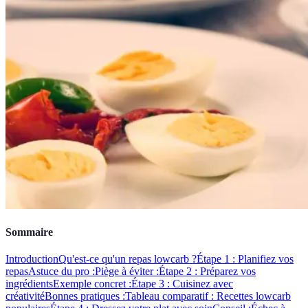
Sommaire
Introduction
Qu'est-ce qu'un repas lowcarb ?
Étape 1 : Planifiez vos
repas
Astuce du pro :
Piège à éviter :
Étape 2 : Préparez vos
ingrédients
Exemple concret :
Étape 3 : Cuisinez avec
créativité
Bonnes pratiques :
Tableau comparatif : Recettes lowcarb