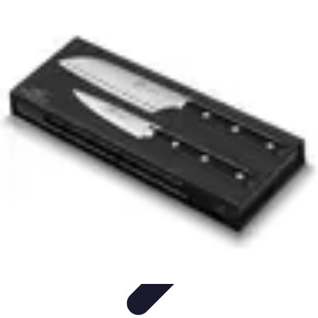
Repas LowCarb
Nutrition
Recettes et Idées de Menus
Ingrédients et
Équilibre
Recettes
Astuces et conseils
Repas LowCarb