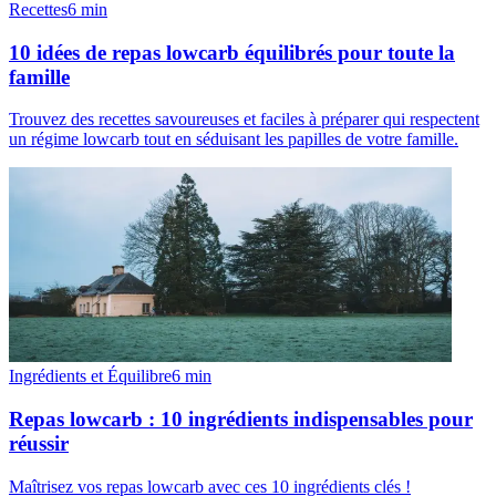
Recettes
6
min
10 idées de repas lowcarb équilibrés pour toute la
famille
Trouvez des recettes savoureuses et faciles à préparer qui respectent
un régime lowcarb tout en séduisant les papilles de votre famille.
Ingrédients et Équilibre
6
min
Repas lowcarb : 10 ingrédients indispensables pour
réussir
Maîtrisez vos repas lowcarb avec ces 10 ingrédients clés !