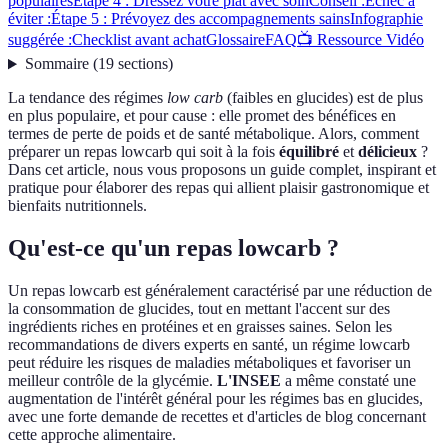
populaires
Étape 4 : Dressez votre plat avec soin
Conseil :
Échec à
éviter :
Étape 5 : Prévoyez des accompagnements sains
Infographie
suggérée :
Checklist avant achat
Glossaire
FAQ
📺 Ressource Vidéo
Sommaire
(
19
sections
)
La tendance des régimes
low carb
(faibles en glucides) est de plus
en plus populaire, et pour cause : elle promet des bénéfices en
termes de perte de poids et de santé métabolique. Alors, comment
préparer un repas lowcarb qui soit à la fois
équilibré
et
délicieux
?
Dans cet article, nous vous proposons un guide complet, inspirant et
pratique pour élaborer des repas qui allient plaisir gastronomique et
bienfaits nutritionnels.
Qu'est-ce qu'un repas lowcarb ?
Un repas lowcarb est généralement caractérisé par une réduction de
la consommation de glucides, tout en mettant l'accent sur des
ingrédients riches en protéines et en graisses saines. Selon les
recommandations de divers experts en santé, un régime lowcarb
peut réduire les risques de maladies métaboliques et favoriser un
meilleur contrôle de la glycémie.
L'INSEE
a même constaté une
augmentation de l'intérêt général pour les régimes bas en glucides,
avec une forte demande de recettes et d'articles de blog concernant
cette approche alimentaire.