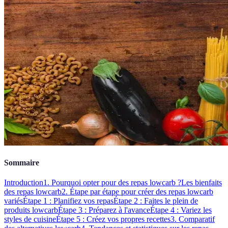
Sommaire
Introduction
1. Pourquoi opter pour des repas lowcarb ?
Les bienfaits
des repas lowcarb
2. Étape par étape pour créer des repas lowcarb
variés
Étape 1 : Planifiez vos repas
Étape 2 : Faites le plein de
produits lowcarb
Étape 3 : Préparez à l'avance
Étape 4 : Variez les
styles de cuisine
Étape 5 : Créez vos propres recettes
3. Comparatif