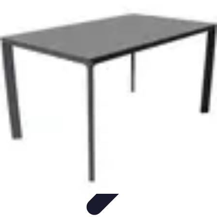
Repas LowCarb
Nutrition
Recettes et Idées de Menus
Ingrédients et
Équilibre
Recettes
Astuces et conseils
Repas LowCarb