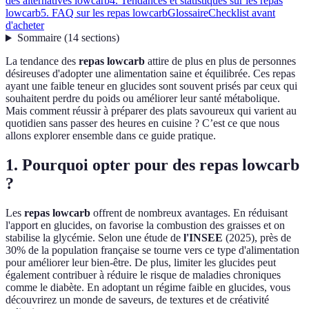
des alternatives lowcarb
4. Tendances et statistiques sur les repas
lowcarb
5. FAQ sur les repas lowcarb
Glossaire
Checklist avant
d'acheter
Sommaire
(
14
sections
)
La tendance des
repas lowcarb
attire de plus en plus de personnes
désireuses d'adopter une alimentation saine et équilibrée. Ces repas
ayant une faible teneur en glucides sont souvent prisés par ceux qui
souhaitent perdre du poids ou améliorer leur santé métabolique.
Mais comment réussir à préparer des plats savoureux qui varient au
quotidien sans passer des heures en cuisine ? C’est ce que nous
allons explorer ensemble dans ce guide pratique.
1. Pourquoi opter pour des repas lowcarb
?
Les
repas lowcarb
offrent de nombreux avantages. En réduisant
l'apport en glucides, on favorise la combustion des graisses et on
stabilise la glycémie. Selon une étude de
l'INSEE
(2025), près de
30% de la population française se tourne vers ce type d'alimentation
pour améliorer leur bien-être. De plus, limiter les glucides peut
également contribuer à réduire le risque de maladies chroniques
comme le diabète. En adoptant un régime faible en glucides, vous
découvrirez un monde de saveurs, de textures et de créativité