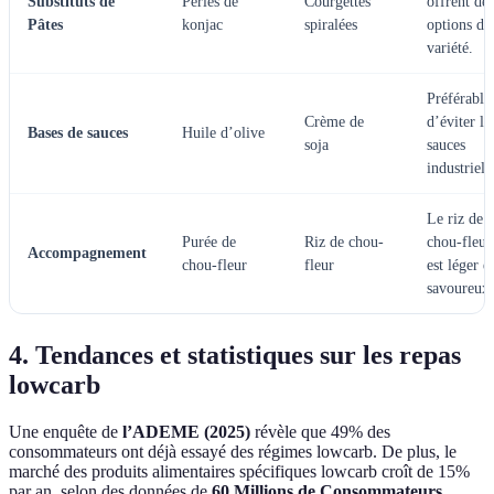
Substituts de
Perles de
Courgettes
offrent des
Pâtes
konjac
spiralées
options de
variété.
Préférable
Crème de
d’éviter le
Bases de sauces
Huile d’olive
soja
sauces
industriell
Le riz de
Purée de
Riz de chou-
chou-fleur
Accompagnement
chou-fleur
fleur
est léger et
savoureux.
4. Tendances et statistiques sur les repas
lowcarb
Une enquête de
l’ADEME (2025)
révèle que 49% des
consommateurs ont déjà essayé des régimes lowcarb. De plus, le
marché des produits alimentaires spécifiques lowcarb croît de 15%
par an, selon des données de
60 Millions de Consommateurs
.