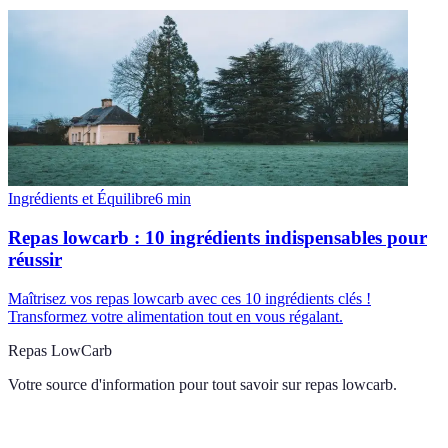
Ingrédients et Équilibre
6
min
Repas lowcarb : 10 ingrédients indispensables pour
réussir
Maîtrisez vos repas lowcarb avec ces 10 ingrédients clés !
Transformez votre alimentation tout en vous régalant.
Repas LowCarb
Votre source d'information pour tout savoir sur
repas lowcarb
.