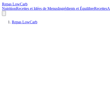
Repas LowCarb
Nutrition
Recettes et Idées de Menus
Ingrédients et Équilibre
Recettes
A
Repas LowCarb