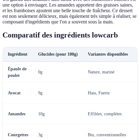
une option à envisager. Les amandes apportent des graisses saines,
et les framboises ajoutent une belle touche de fraîcheur. Ce dessert
est non seulement délicieux, mais également très simple à réaliser, se
composant d'ingrédients que l'on a souvent sous la main.
Comparatif des ingrédients lowcarb
Ingrédient
Glucides (pour 100g)
Variantes disponibles
N
Épaule de
R
0g
Nature, mariné
poulet
p
S
Avocat
9g
Hass, Fuerte
g
R
Amandes
10g
Effilées, complètes
I
Courgettes
3g
Bio, conventionnelles
o