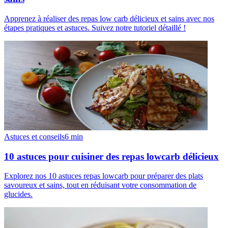
Apprenez à réaliser des repas low carb délicieux et sains avec nos
étapes pratiques et astuces. Suivez notre tutoriel détaillé !
Astuces et conseils
6
min
10 astuces pour cuisiner des repas lowcarb délicieux
Explorez nos 10 astuces repas lowcarb pour préparer des plats
savoureux et sains, tout en réduisant votre consommation de
glucides.