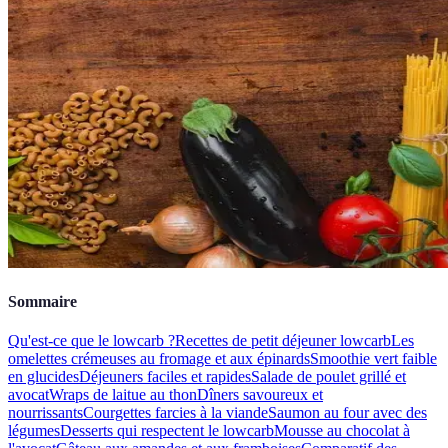
Sommaire
Qu'est-ce que le lowcarb ?
Recettes de petit déjeuner lowcarb
Les
omelettes crémeuses au fromage et aux épinards
Smoothie vert faible
en glucides
Déjeuners faciles et rapides
Salade de poulet grillé et
avocat
Wraps de laitue au thon
Dîners savoureux et
nourrissants
Courgettes farcies à la viande
Saumon au four avec des
légumes
Desserts qui respectent le lowcarb
Mousse au chocolat à