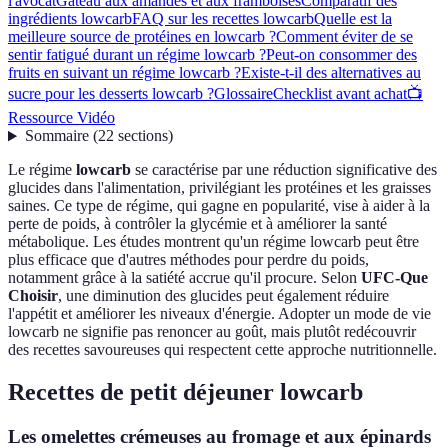
l'avocat
Gâteau aux amandes et aux framboises
Comparatif des
ingrédients lowcarb
FAQ sur les recettes lowcarb
Quelle est la
meilleure source de protéines en lowcarb ?
Comment éviter de se
sentir fatigué durant un régime lowcarb ?
Peut-on consommer des
fruits en suivant un régime lowcarb ?
Existe-t-il des alternatives au
sucre pour les desserts lowcarb ?
Glossaire
Checklist avant achat
📺
Ressource Vidéo
Sommaire
(
22
sections
)
Le régime
lowcarb
se caractérise par une réduction significative des
glucides dans l'alimentation, privilégiant les protéines et les graisses
saines. Ce type de régime, qui gagne en popularité, vise à aider à la
perte de poids, à contrôler la glycémie et à améliorer la santé
métabolique. Les études montrent qu'un régime lowcarb peut être
plus efficace que d'autres méthodes pour perdre du poids,
notamment grâce à la satiété accrue qu'il procure. Selon
UFC-Que
Choisir
, une diminution des glucides peut également réduire
l'appétit et améliorer les niveaux d'énergie. Adopter un mode de vie
lowcarb ne signifie pas renoncer au goût, mais plutôt redécouvrir
des recettes savoureuses qui respectent cette approche nutritionnelle.
Recettes de petit déjeuner lowcarb
Les omelettes crémeuses au fromage et aux épinards