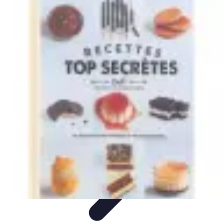
Repas LowCarb
Nutrition
Recettes et Idées de Menus
Ingrédients et
Équilibre
Recettes
Astuces et conseils
Repas LowCarb