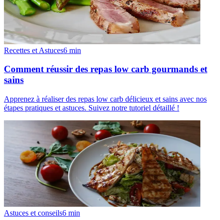
Recettes et Astuces
6
min
Comment réussir des repas low carb gourmands et
sains
Apprenez à réaliser des repas low carb délicieux et sains avec nos
étapes pratiques et astuces. Suivez notre tutoriel détaillé !
Astuces et conseils
6
min