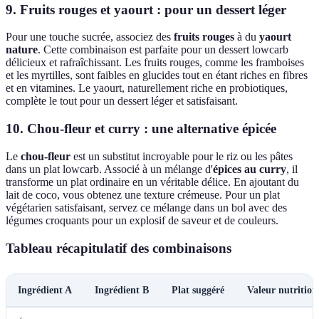
9. Fruits rouges et yaourt : pour un dessert léger
Pour une touche sucrée, associez des
fruits rouges
à du
yaourt
nature
. Cette combinaison est parfaite pour un dessert lowcarb
délicieux et rafraîchissant. Les fruits rouges, comme les framboises
et les myrtilles, sont faibles en glucides tout en étant riches en fibres
et en vitamines. Le yaourt, naturellement riche en probiotiques,
complète le tout pour un dessert léger et satisfaisant.
10. Chou-fleur et curry : une alternative épicée
Le
chou-fleur
est un substitut incroyable pour le riz ou les pâtes
dans un plat lowcarb. Associé à un mélange d'
épices au curry
, il
transforme un plat ordinaire en un véritable délice. En ajoutant du
lait de coco, vous obtenez une texture crémeuse. Pour un plat
végétarien satisfaisant, servez ce mélange dans un bol avec des
légumes croquants pour un explosif de saveur et de couleurs.
Tableau récapitulatif des combinaisons
Ingrédient A
Ingrédient B
Plat suggéré
Valeur nutrition