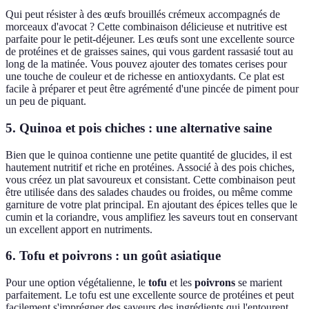
Qui peut résister à des œufs brouillés crémeux accompagnés de
morceaux d'avocat ? Cette combinaison délicieuse et nutritive est
parfaite pour le petit-déjeuner. Les œufs sont une excellente source
de protéines et de graisses saines, qui vous gardent rassasié tout au
long de la matinée. Vous pouvez ajouter des tomates cerises pour
une touche de couleur et de richesse en antioxydants. Ce plat est
facile à préparer et peut être agrémenté d'une pincée de piment pour
un peu de piquant.
5. Quinoa et pois chiches : une alternative saine
Bien que le quinoa contienne une petite quantité de glucides, il est
hautement nutritif et riche en protéines. Associé à des pois chiches,
vous créez un plat savoureux et consistant. Cette combinaison peut
être utilisée dans des salades chaudes ou froides, ou même comme
garniture de votre plat principal. En ajoutant des épices telles que le
cumin et la coriandre, vous amplifiez les saveurs tout en conservant
un excellent apport en nutriments.
6. Tofu et poivrons : un goût asiatique
Pour une option végétalienne, le
tofu
et les
poivrons
se marient
parfaitement. Le tofu est une excellente source de protéines et peut
facilement s'imprégner des saveurs des ingrédients qui l'entourent.