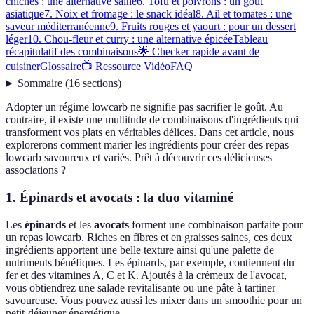
chiches : une alternative saine
6. Tofu et poivrons : un goût
asiatique
7. Noix et fromage : le snack idéal
8. Ail et tomates : une
saveur méditerranéenne
9. Fruits rouges et yaourt : pour un dessert
léger
10. Chou-fleur et curry : une alternative épicée
Tableau
récapitulatif des combinaisons
🌟 Checker rapide avant de
cuisiner
Glossaire
📺 Ressource Vidéo
FAQ
Sommaire
(
16
sections
)
Adopter un régime lowcarb ne signifie pas sacrifier le goût. Au
contraire, il existe une multitude de combinaisons d'ingrédients qui
transforment vos plats en véritables délices. Dans cet article, nous
explorerons comment marier les ingrédients pour créer des repas
lowcarb savoureux et variés. Prêt à découvrir ces délicieuses
associations ?
1. Épinards et avocats : la duo vitaminé
Les
épinards
et les
avocats
forment une combinaison parfaite pour
un repas lowcarb. Riches en fibres et en graisses saines, ces deux
ingrédients apportent une belle texture ainsi qu'une palette de
nutriments bénéfiques. Les épinards, par exemple, contiennent du
fer et des vitamines A, C et K. Ajoutés à la crémeux de l'avocat,
vous obtiendrez une salade revitalisante ou une pâte à tartiner
savoureuse. Vous pouvez aussi les mixer dans un smoothie pour un
petit-déjeuner énergétique.