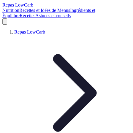
Repas LowCarb
Nutrition
Recettes et Idées de Menus
Ingrédients et
Équilibre
Recettes
Astuces et conseils
Repas LowCarb