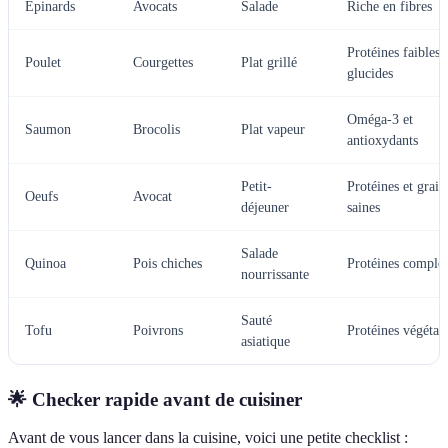
Épinards
Avocats
Salade
Riche en fibres
Protéines faibles 
Poulet
Courgettes
Plat grillé
glucides
Oméga-3 et
Saumon
Brocolis
Plat vapeur
antioxydants
Petit-
Protéines et grais
Oeufs
Avocat
déjeuner
saines
Salade
Quinoa
Pois chiches
Protéines complèt
nourrissante
Sauté
Tofu
Poivrons
Protéines végétal
asiatique
🌟 Checker rapide avant de cuisiner
Avant de vous lancer dans la cuisine, voici une petite checklist :