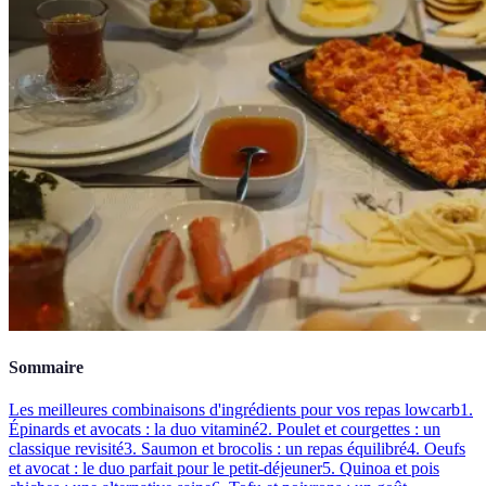
Sommaire
Les meilleures combinaisons d'ingrédients pour vos repas lowcarb
1.
Épinards et avocats : la duo vitaminé
2. Poulet et courgettes : un
classique revisité
3. Saumon et brocolis : un repas équilibré
4. Oeufs
et avocat : le duo parfait pour le petit-déjeuner
5. Quinoa et pois