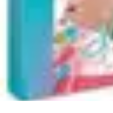
Repas LowCarb
Nutrition
Recettes et Idées de Menus
Ingrédients et Équilibre
Recettes
A
Repas LowCarb