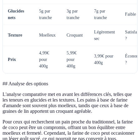
Glucides
5g par
3g par
7g par
Faible ?
nets
tranche
tranche
tranche
Légèrement
Satisfais
Texture
Moelleux
Croquant
sec
?
4,99€
5,99€
3,99€ pour
Économ
Prix
pour
pour
400g
?
400g
400g
## Analyse des options
L'analyse comparative met en avant les différences clés, telles que
les teneurs en glucides et les textures. Les pains à base de farine
d'amande sont souvent plus moelleux, tandis que ceux à base de
graines de lin apportent un croquant agréable.
Pour ceux qui recherchent un pain proche du traditionnel, la farine
de coco peut être un compromis, offrant un bon équilibre entre
moelleux et fermeté. Cependant, la farine de coco peut occasionner
un léger goût sucré, ce qui pourrait ne pas convenir à tous.