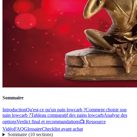
Sommaire
Introduction
Qu'est-ce qu'un pain lowcarb ?
Comment choisir son
pain lowcarb ?
Tableau comparatif des pains lowcarb
Analyse des
options
Verdict final et recommandations
📺 Ressource
Vidéo
FAQ
Glossaire
Checklist avant achat
Sommaire
(
10
sections
)