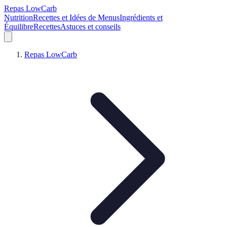
Repas LowCarb
Nutrition
Recettes et Idées de Menus
Ingrédients et
Équilibre
Recettes
Astuces et conseils
Repas LowCarb