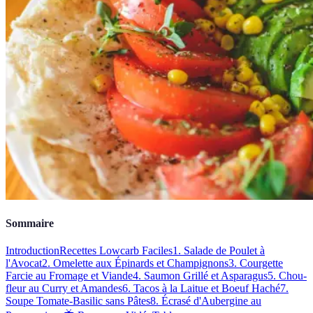
Sommaire
Introduction
Recettes Lowcarb Faciles
1. Salade de Poulet à
l'Avocat
2. Omelette aux Épinards et Champignons
3. Courgette
Farcie au Fromage et Viande
4. Saumon Grillé et Asparagus
5. Chou-
fleur au Curry et Amandes
6. Tacos à la Laitue et Boeuf Haché
7.
Soupe Tomate-Basilic sans Pâtes
8. Écrasé d'Aubergine au