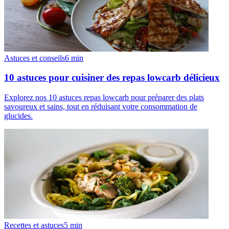
Astuces et conseils
6
min
10 astuces pour cuisiner des repas lowcarb délicieux
Explorez nos 10 astuces repas lowcarb pour préparer des plats
savoureux et sains, tout en réduisant votre consommation de
glucides.
Recettes et astuces
5
min