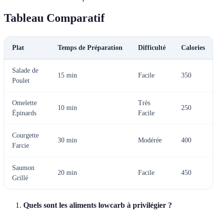
Tableau Comparatif
Plat
Temps de Préparation
Difficulté
Calories
Salade de
15 min
Facile
350
Poulet
Omelette
Très
10 min
250
Épinards
Facile
Courgette
30 min
Modérée
400
Farcie
Saumon
20 min
Facile
450
Grillé
Quels sont les aliments lowcarb à privilégier ?