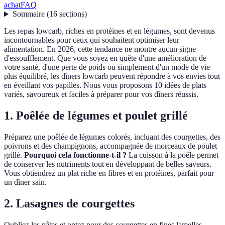
achat
FAQ
Sommaire
(
16
sections
)
Les repas lowcarb, riches en protéines et en légumes, sont devenus
incontournables pour ceux qui souhaitent optimiser leur
alimentation. En 2026, cette tendance ne montre aucun signe
d'essoufflement. Que vous soyez en quête d'une amélioration de
votre santé, d'une perte de poids ou simplement d'un mode de vie
plus équilibré, les dîners lowcarb peuvent répondre à vos envies tout
en éveillant vos papilles. Nous vous proposons 10 idées de plats
variés, savoureux et faciles à préparer pour vos dîners réussis.
1. Poêlée de légumes et poulet grillé
Préparez une poêlée de légumes colorés, incluant des courgettes, des
poivrons et des champignons, accompagnée de morceaux de poulet
grillé.
Pourquoi cela fonctionne-t-il ?
La cuisson à la poêle permet
de conserver les nutriments tout en développant de belles saveurs.
Vous obtiendrez un plat riche en fibres et en protéines, parfait pour
un dîner sain.
2. Lasagnes de courgettes
Oubliez les pâtes et optez pour des courgettes en fines lamelles.