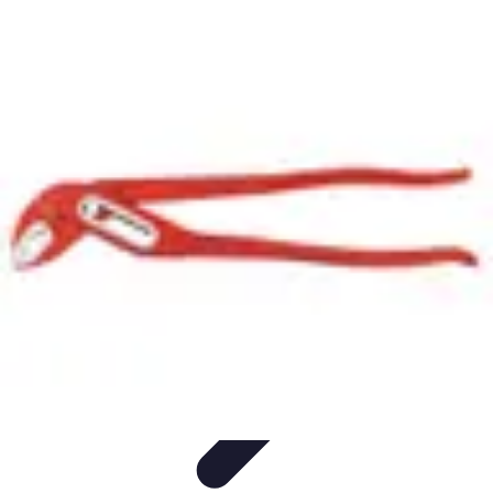
Repas LowCarb
Nutrition
Recettes et Idées de Menus
Ingrédients et
Équilibre
Recettes
Astuces et conseils
Repas LowCarb