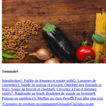
Sommaire
Introduction
1. Poêlée de légumes et poulet grillé
2. Lasagnes de
courgettes
3. Salade de quinoa et avocat
4. Omelette aux épinards et
feta
5. Soupe de brocoli et cheddar
6. Crevettes à l’ail et légumes
sautés
7. Ratatouille au four
8. Boulettes de viande au fromage
9.
Poisson en papillote
10. Muffins au chou-fleur
📺 Pour aller plus loin
:
Exemples de produits recommandés
Glossaire
Checklist avant