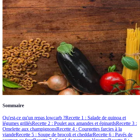
Sommaire
Qu'est-ce qu'un repas lowcarb ?
Recette 1 : Salade de quinoa et
légumes grillés
Recette 2 : Poulet aux amandes et épinards
Recette 3 :
Omelette aux champignons
Recette 4 : Courgettes farcies à la
viande
Recette 5 : Soupe de brocoli et cheddar
Recette 6 : Pavés de