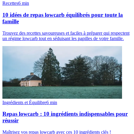
Recettes
6
min
10 idées de repas lowcarb équilibrés pour toute la
famille
Trouvez des recettes savoureuses et faciles à préparer qui respectent
un régime lowcarb tout en séduisant les papilles de votre famille.
Ingrédients et Équilibre
6
min
Repas lowcarb : 10 ingrédients indispensables pour
réussir
Maîtrisez vos repas lowcarb avec ces 10 ingrédients clés !