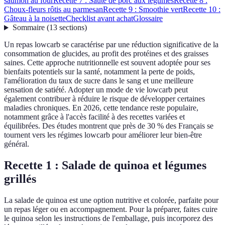
saumon au four
Recette 7 : Sauté de porc aux légumes
Recette 8 :
Choux-fleurs rôtis au parmesan
Recette 9 : Smoothie vert
Recette 10 :
Gâteau à la noisette
Checklist avant achat
Glossaire
Sommaire
(
13
sections
)
Un repas lowcarb se caractérise par une réduction significative de la
consommation de glucides, au profit des protéines et des graisses
saines. Cette approche nutritionnelle est souvent adoptée pour ses
bienfaits potentiels sur la santé, notamment la perte de poids,
l'amélioration du taux de sucre dans le sang et une meilleure
sensation de satiété. Adopter un mode de vie lowcarb peut
également contribuer à réduire le risque de développer certaines
maladies chroniques. En 2026, cette tendance reste populaire,
notamment grâce à l'accès facilité à des recettes variées et
équilibrées. Des études montrent que près de 30 % des Français se
tournent vers les régimes lowcarb pour améliorer leur bien-être
général.
Recette 1 : Salade de quinoa et légumes
grillés
La salade de quinoa est une option nutritive et colorée, parfaite pour
un repas léger ou en accompagnement. Pour la préparer, faites cuire
le quinoa selon les instructions de l'emballage, puis incorporez des