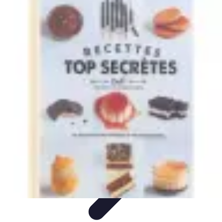
Repas LowCarb
Nutrition
Recettes et Idées de Menus
Ingrédients et
Équilibre
Recettes
Astuces et conseils
Repas LowCarb