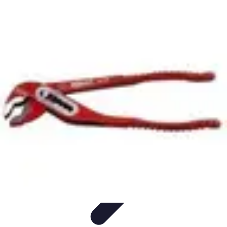
Repas LowCarb
Nutrition
Recettes et Idées de Menus
Ingrédients et
Équilibre
Recettes
Astuces et conseils
Repas LowCarb