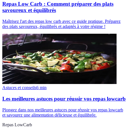
Repas Low Carb : Comment préparer des plats
savoureux et équilibrés
Maîtrisez l'art des repas low carb avec ce guide pratique. Préparez
des plats savoureux, équilibrés et adaptés à votre régime !
Astuces et conseils
6
min
Les meilleures astuces pour réussir vos repas lowcarb
Plongez dans nos meilleures astuces pour réussir vos repas lowcarb
et savourez une alimentation délicieuse et équilibrée.
Repas LowCarb