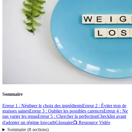
Sommaire
Erreur 1 : Négliger le choix des ingrédients
Erreur 2 : Éviter trop de
graisses saines
Erreur 3 : Oublier les possibles carences
Erreur 4 : Ne
pas varier les repas
Erreur 5 : Chercher la perfection
Checklist avant
d'adopter un régime lowcarb
Glossaire
📺 Ressource Vidéo
Sommaire
(
8
sections
)