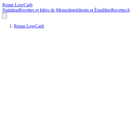
Repas LowCarb
Nutrition
Recettes et Idées de Menus
Ingrédients et Équilibre
Recettes
A
Repas LowCarb