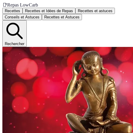
📑
Repas LowCarb
Recettes
Recettes et Idées de Repas
Recettes et astuces
Conseils et Astuces
Recettes et Astuces
Rechercher