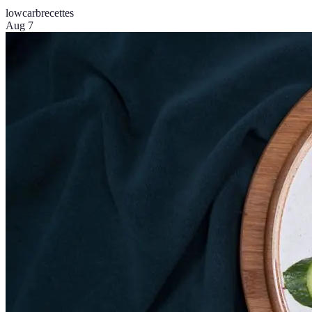
lowcarb
recettes
Aug 7