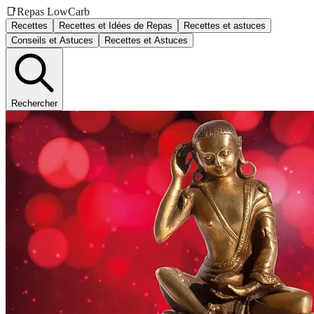
📑
Repas LowCarb
Recettes
Recettes et Idées de Repas
Recettes et astuces
Conseils et Astuces
Recettes et Astuces
Rechercher